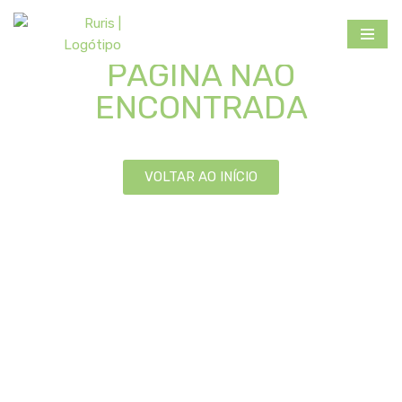
404
Avançar
PÁGINA NÃO
para
o
ENCONTRADA
conteúdo
VOLTAR AO INÍCIO