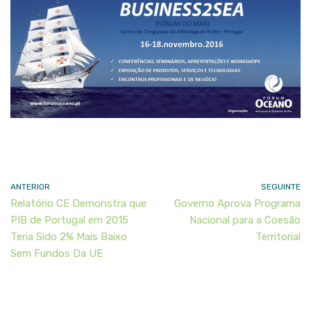
ANTERIOR
SEGUINTE
Relatório CE Demonstra que
Governo Aprova Programa
PIB de Portugal em 2015
Nacional para a Coesão
Teria Sido 2% Mais Baixo
Territorial
Sem Fundos Da UE