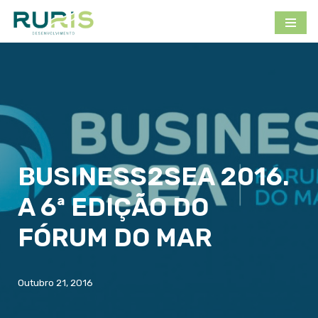
Avançar
para
o
conteúdo
BUSINESS2SEA 2016.
A 6ª EDIÇÃO DO
FÓRUM DO MAR
Outubro 21, 2016