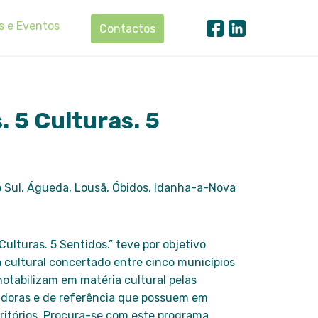
s e Eventos
Contactos
. 5 Culturas. 5
o Sul, Águeda, Lousã, Óbidos, Idanha-a-Nova
 Culturas. 5 Sentidos.” teve por objetivo
cultural concertado entre cinco municípios
otabilizam em matéria cultural pelas
iadoras e de referência que possuem em
ritórios. Procura-se com este programa