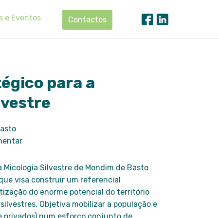
s e Eventos
Contactos
tégico para a
lvestre
Basto
mentar
a Micologia Silvestre de Mondim de Basto
ue visa construir um referencial
tização do enorme potencial do território
ilvestres. Objetiva mobilizar a população e
 e privados) num esforço conjunto de