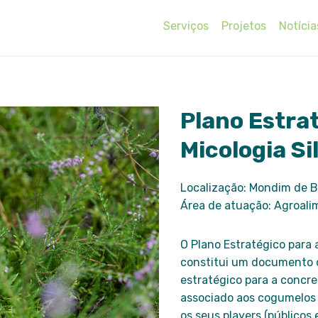
Serviços
Projetos
Notícia
Plano Estra
Micologia Si
Localização: Mondim de 
Área de atuação: Agroali
O Plano Estratégico para 
constitui um documento q
estratégico para a concre
associado aos cogumelos s
os seus players (públicos