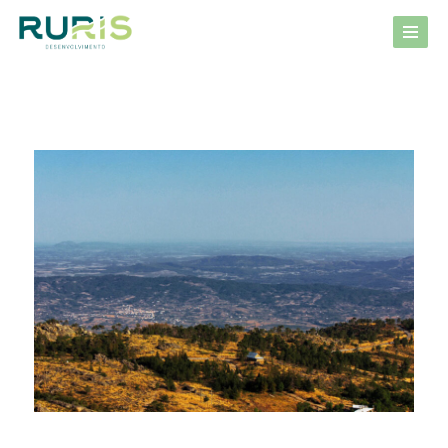
Avançar
para
o
conteúdo