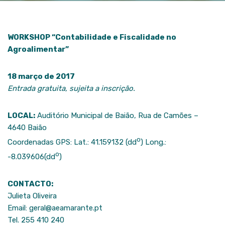
WORKSHOP
“Contabilidade e Fiscalidade no
Agroalimentar”
18 março de 2017
Entrada gratuita, sujeita a inscrição.
LOCAL:
Auditório Municipal de Baião, Rua de Camões –
4640 Baião
o
Coordenadas GPS: Lat.: 41.159132 (dd
) Long.:
o
-8.039606(dd
)
CONTACTO:
Julieta Oliveira
Email: geral@aeamarante.pt
Tel. 255 410 240