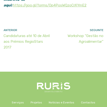
aqui:
https://goo.gl/forms/Op4PosWQzoCrXYmE2
ANTERIOR
SEGUINTE
Candidaturas até 10 de Abril
Workshop “Gestão no
aos Prémios RegioStars
Agroalimentar”
2017
Serviços
Projetos
Notícias e Eventos
Contactos